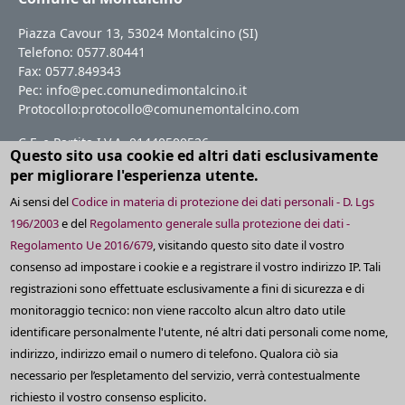
Piazza Cavour 13, 53024 Montalcino (SI)
Telefono: 0577.80441
Fax: 0577.849343
Pec:
info@pec.comunedimontalcino.it
Protocollo:
protocollo@comunemontalcino.com
C.F. e Partita I.V.A. 01440500526
Questo sito usa cookie ed altri dati esclusivamente
Codice Istat 052037
per migliorare l'esperienza utente.
Tutti i diritti sui contenuti presenti in archivio sono riservati
Ai sensi del
Codice in materia di protezione dei dati personali - D. Lgs
ed è vietata qualsiasi tipo di riproduzione. Per l'utilizzo degli
196/2003
e del
Regolamento generale sulla protezione dei dati -
stessi è necessario richiedere specifica autorizzazione
Regolamento Ue 2016/679
, visitando questo sito date il vostro
all'Amministrazione Comunale. Nell'utilizzo di questa
consenso ad impostare i cookie e a registrare il vostro indirizzo IP. Tali
piattaforma l'utente è impegnato a rispettare le
Regole
registrazioni sono effettuate esclusivamente a fini di sicurezza e di
deontologiche per il trattamento a fini di archiviazione nel
monitoraggio tecnico: non viene raccolto alcun altro dato utile
pubblico interesse o per scopi di ricerca storica
pubblicate il
identificare personalmente l'utente, né altri dati personali come nome,
19 dicembre 2018 secondo le disposizioni del Garante per la
indirizzo, indirizzo email o numero di telefono. Qualora ciò sia
protezione dei dati personali.
necessario per l’espletamento del servizio, verrà contestualmente
richiesto il vostro consenso esplicito.