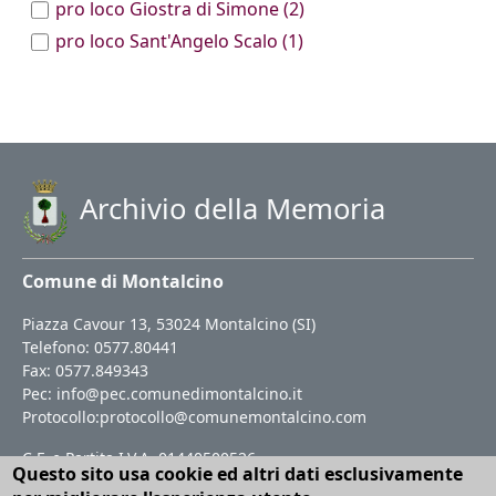
pro loco Giostra di Simone
(2)
pro loco Sant'Angelo Scalo
(1)
Archivio della Memoria
Comune di Montalcino
Piazza Cavour 13, 53024 Montalcino (SI)
Telefono: 0577.80441
Fax: 0577.849343
Pec:
info@pec.comunedimontalcino.it
Protocollo:
protocollo@comunemontalcino.com
C.F. e Partita I.V.A. 01440500526
Questo sito usa cookie ed altri dati esclusivamente
Codice Istat 052037