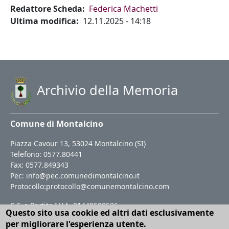
Redattore Scheda
Federica Machetti
Ultima modifica
12.11.2025 - 14:18
Archivio della Memoria
Comune di Montalcino
Piazza Cavour 13, 53024 Montalcino (SI)
Telefono: 0577.80441
Fax: 0577.849343
Pec:
info@pec.comunedimontalcino.it
Protocollo:
protocollo@comunemontalcino.com
C.F. e Partita I.V.A. 01440500526
Questo sito usa cookie ed altri dati esclusivamente
Codice Istat 052037
per migliorare l'esperienza utente.