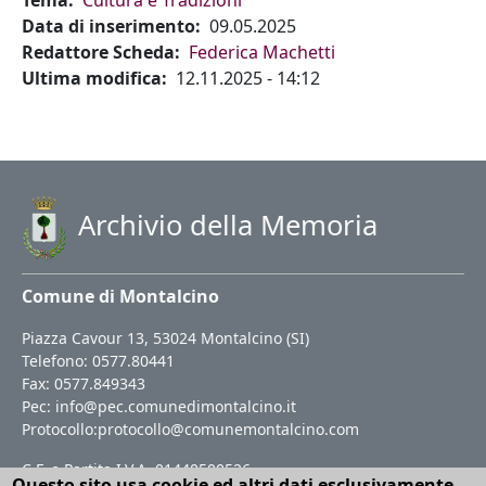
Tema
Cultura e Tradizioni
Data di inserimento
09.05.2025
Redattore Scheda
Federica Machetti
Ultima modifica
12.11.2025 - 14:12
Archivio della Memoria
Comune di Montalcino
Piazza Cavour 13, 53024 Montalcino (SI)
Telefono: 0577.80441
Fax: 0577.849343
Pec:
info@pec.comunedimontalcino.it
Protocollo:
protocollo@comunemontalcino.com
C.F. e Partita I.V.A. 01440500526
Questo sito usa cookie ed altri dati esclusivamente