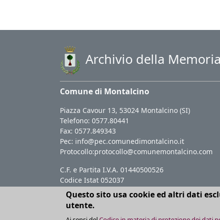
Archivio della Memori
Comune di Montalcino
Piazza Cavour 13, 53024 Montalcino (SI)
Telefono: 0577.80441
Fax: 0577.849343
Pec:
info@pec.comunedimontalcino.it
Protocollo:
protocollo@comunemontalcino.com
C.F. e Partita I.V.A. 01440500526
Codice Istat 052037
Questo sito usa cookie ed altri dati es
Tutti i diritti sui contenuti presenti in archivio s
utente.
autorizzazione all'Amministrazione Comunale. Nel
Ai sensi del
Codice in materia di protezione dei dati p