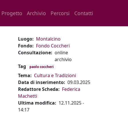
Main navigation
Progetto
Archivio
Percorsi
Contatti
Luogo
Montalcino
Fondo
Fondo Coccheri
Consultazione
online
archivio
Tag
paolo coccheri
Tema
Cultura e Tradizioni
Data di inserimento
09.03.2025
Redattore Scheda
Federica
Machetti
Ultima modifica
12.11.2025 -
14:17