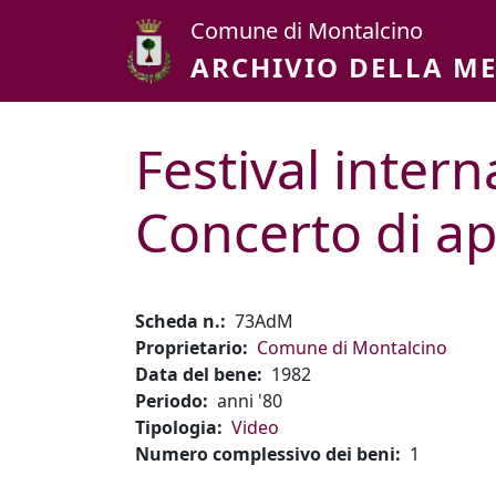
Salta al contenuto principale
Comune di Montalcino
ARCHIVIO DELLA M
Festival intern
Concerto di a
Scheda n.
73AdM
Proprietario
Comune di Montalcino
Data del bene
1982
Periodo
anni '80
Tipologia
Video
Numero complessivo dei beni
1